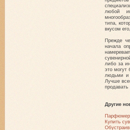
специализ
любой ин
многообра
типа, кот
вкусом его
Прежде че
начала оп
намерева
сувенирно
либо за и
это могут
людьми и 
Лучше всег
продавать
Другие но
Парфюмер
Купить су
Обустраив