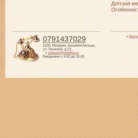
Детская м
Особенност
0791437029
Детс
3100
,
Молдова
,
Кишинев Бельцы
,
ул. Пушкина, д.13
,
support@mebfine.ru
Ежедневно с 8.00 до 18.00