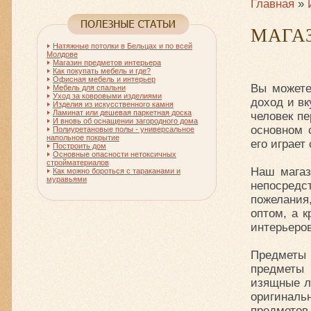
Главная
»
МАГА
Натяжные потолки в Бельцах и по всей
Молдове
Магазин предметов интерьера
Как покупать мебель и где?
Офисная мебель и интерьер
Вы можете
Мебель для спальни
Уход за ковровыми изделиями
доход и вк
Изделия из искусственного камня
Ламинат или дешевая паркетная доска
человек пе
И вновь об оснащении загородного дома
основном 
Полиуретановые полы - универсальное
напольное покрытие
его играет
Построить дом
Основные опасности нетоксичных
стройматериалов
Наш магаз
Как можно бороться с тараканами и
муравьями
непосредс
пожелания
оптом, а 
интерьеро
Предметы 
предметы
изящные л
оригинал
предмет