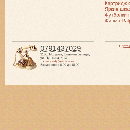
Картридж 
Яркие шка
Футболки 
Фирма Ral
0791437029
Детс
3100
,
Молдова
,
Кишинев Бельцы
,
ул. Пушкина, д.13
,
support@mebfine.ru
Ежедневно с 8.00 до 18.00