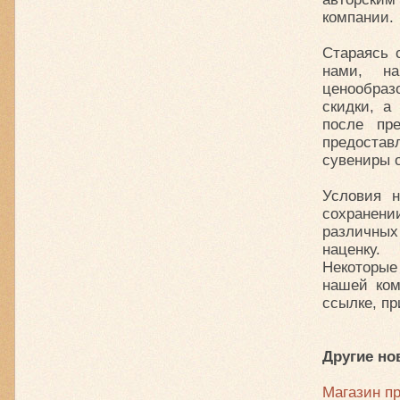
компании.
Стараясь 
нами, на
ценообра
скидки, а
после пр
предостав
сувениры о
Условия н
сохранени
различных
наценку.
Некоторые
нашей ком
ссылке, пр
Другие но
Магазин п