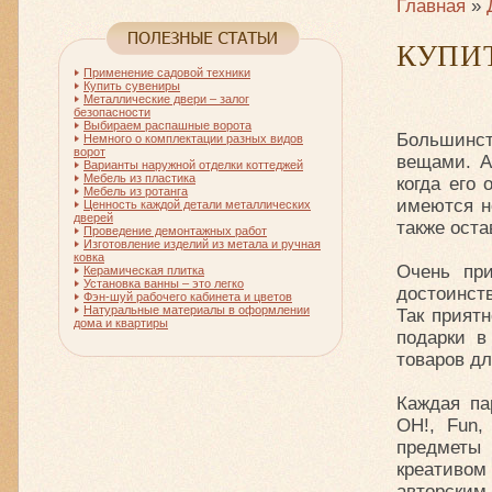
Главная
»
КУПИ
Применение садовой техники
Купить сувениры
Металлические двери – залог
безопасности
Выбираем распашные ворота
Большинс
Немного о комплектации разных видов
ворот
вещами. А
Варианты наружной отделки коттеджей
Мебель из пластика
когда его
Мебель из ротанга
имеются н
Ценность каждой детали металлических
дверей
также оста
Проведение демонтажных работ
Изготовление изделий из метала и ручная
ковка
Очень при
Керамическая плитка
Установка ванны – это легко
достоинст
Фэн-шуй рабочего кабинета и цветов
Натуральные материалы в оформлении
Так прият
дома и квартиры
подарки в
товаров дл
Каждая па
OH!, Fun,
предметы 
креативо
авторски