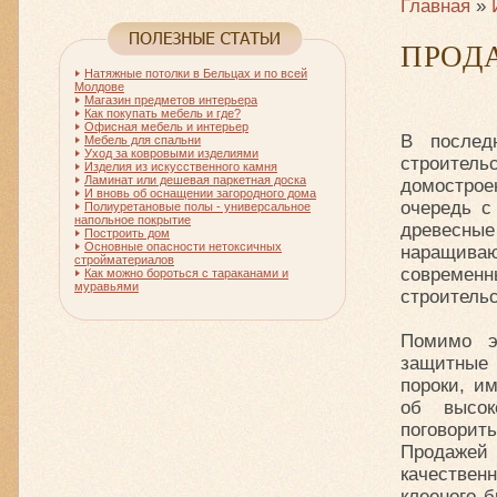
Главная
»
ПРОД
Натяжные потолки в Бельцах и по всей
Молдове
Магазин предметов интерьера
Как покупать мебель и где?
Офисная мебель и интерьер
В послед
Мебель для спальни
Уход за ковровыми изделиями
строител
Изделия из искусственного камня
Ламинат или дешевая паркетная доска
домостроен
И вновь об оснащении загородного дома
очередь с
Полиуретановые полы - универсальное
напольное покрытие
древесны
Построить дом
Основные опасности нетоксичных
наращива
стройматериалов
современ
Как можно бороться с тараканами и
муравьями
строительс
Помимо э
защитные 
пороки, и
об высок
поговорит
Продажей
качестве
клееного 