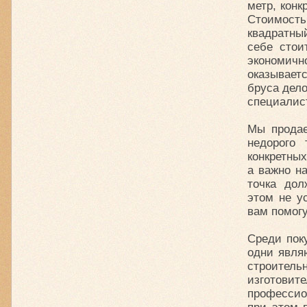
метр, конк
Стоимость 
квадратны
себе стои
экономичн
оказывает
бруса дело
специалист
Мы продае
недорого
конкретных
а важно н
точка дол
этом не у
вам помог
Среди пок
одни явля
строител
изготови
профессио