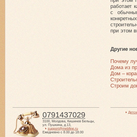
при этом 
работает 
с обычны
конкретн
строитель
при этом в
Другие но
Почему лу
Дома из п
Дом – кор
Строитель
Строим до
0791437029
Детс
3100
,
Молдова
,
Кишинев Бельцы
,
ул. Пушкина, д.13
,
support@mebfine.ru
Ежедневно с 8.00 до 18.00