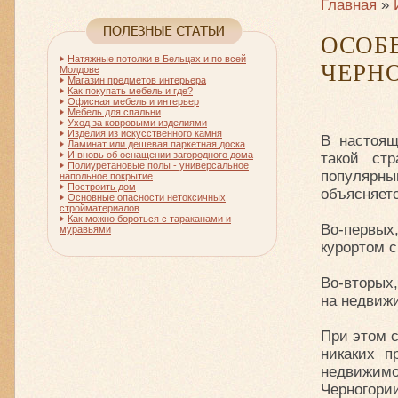
Главная
»
ОСОБ
Натяжные потолки в Бельцах и по всей
ЧЕРН
Молдове
Магазин предметов интерьера
Как покупать мебель и где?
Офисная мебель и интерьер
Мебель для спальни
Уход за ковровыми изделиями
Изделия из искусственного камня
В настоящ
Ламинат или дешевая паркетная доска
И вновь об оснащении загородного дома
такой стр
Полиуретановые полы - универсальное
популярн
напольное покрытие
Построить дом
объясняет
Основные опасности нетоксичных
стройматериалов
Как можно бороться с тараканами и
Во-первых
муравьями
курортом 
Во-вторых
на недвижи
При этом с
никаких п
недвижимо
Черногори