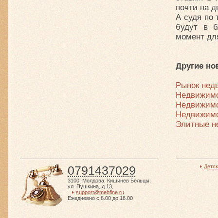
почти на д
А судя по 
будут в б
момент дл
Другие но
Рынок нед
Недвижим
Недвижимо
Недвижимо
Элитные н
0791437029
Детс
3100
,
Молдова
,
Кишинев Бельцы
,
ул. Пушкина, д.13
,
support@mebfine.ru
Ежедневно с 8.00 до 18.00