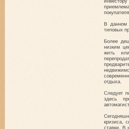
инвестору
приемлема
покупателя
В данном 
типовых пр
Более деш
низким це
жить или
перепро
предварит
недвижимо
современн
отдыха.
Следует п
здесь пр
автомагис
Сегодняшн
кризиса, 
ставки. В