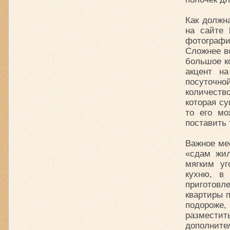
Как должн
на сайте h
фотографи
Сложнее вс
большое к
акцент н
посуточно
количеств
которая су
то его мо
поставить 
Важное ме
«сдам жил
мягким уг
кухню, в
приготовл
квартиры п
подороже,
размести
дополнител