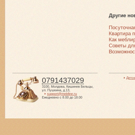
Другие но
Посуточна
Квартира 
Как меблир
Советы дл
Возможнос
0791437029
Детс
3100
,
Молдова
,
Кишинев Бельцы
,
ул. Пушкина, д.13
,
support@mebfine.ru
Ежедневно с 8.00 до 18.00