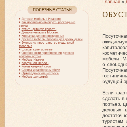
Главная
»
ОБУС
Детская мебель в Иваново
Как правильно выбирать раскладные
столы
Купить детскую кровать
Диваны-книжки в Москве.
Посуточна
Кроватки для новорожденных
Десткая мебель. Кровати для двоих детей
ожидаем
Экономим пространство модульной
мебелью
капитало
Шкафы купе угловые
косметиче
Особенности приобретения детских
колготок оптом
мебели. М
Мебель Италии
Корпусная мебель
о свободн
Компьютерный стол
Посуточн
Сборка и разборка мебели
Ортопедические матрасы
гостиничн
Мебель для детей
будущей а
Если кварт
сделать в 
портьер, ц
деловых 
достаточн
туристам 
полочек д