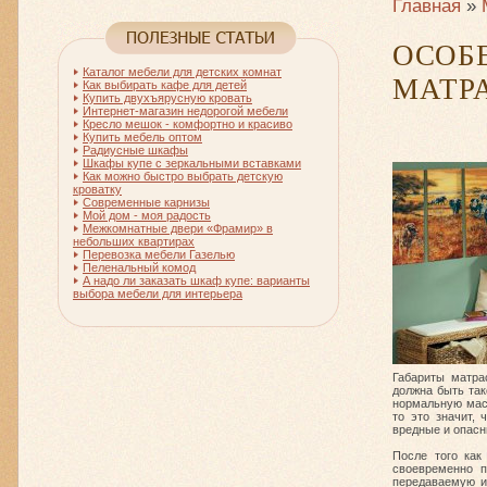
Главная
»
ОСОБ
Каталог мебели для детских комнат
МАТР
Как выбирать кафе для детей
Купить двухъярусную кровать
Интернет-магазин недорогой мебели
Кресло мешок - комфортно и красиво
Купить мебель оптом
Радиусные шкафы
Шкафы купе с зеркальными вставками
Как можно быстро выбрать детскую
кроватку
Современные карнизы
Мой дом - моя радость
Межкомнатные двери «Фрамир» в
небольших квартирах
Перевозка мебели Газелью
Пеленальный комод
А надо ли заказать шкаф купе: варианты
выбора мебели для интерьера
Габариты матра
должна быть так
нормальную масс
то это значит,
вредные и опасн
После того как
своевременно п
передаваемую им