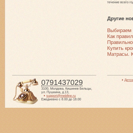
течение всего го
Другие но
Выбираем 
Как прави
Правильно
Купить кр
Матрасы. 
0791437029
Детс
3100
,
Молдова
,
Кишинев Бельцы
,
ул. Пушкина, д.13
,
support@mebfine.ru
Ежедневно с 8.00 до 18.00