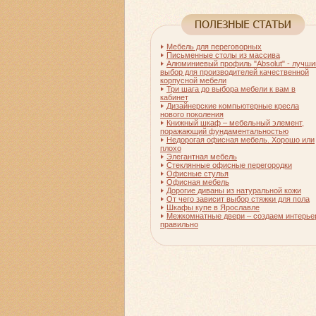
Мебель для переговорных
Письменные столы из массива
Алюминиевый профиль "Absolut" - лучши
выбор для производителей качественной
корпусной мебели
Три шага до выбора мебели к вам в
кабинет
Дизайнерские компьютерные кресла
нового поколения
Книжный шкаф – мебельный элемент,
поражающий фундаментальностью
Недорогая офисная мебель. Хорошо или
плохо
Элегантная мебель
Стеклянные офисные перегородки
Офисные стулья
Офисная мебель
Дорогие диваны из натуральной кожи
От чего зависит выбор стяжки для пола
Шкафы купе в Ярославле
Межкомнатные двери – создаем интерье
правильно