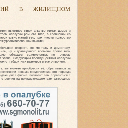
ЫТИЙ В ЖИЛИЩНОМ
ется высотное строительство жилых домов и
твом опалубки рамного типа, в сравнении со
носительно малый вес, практически полностью
аж урбанизированной высотки.
 большая скорость по монтажу и демонтажу,
илы, ну и драгоценного времени. Кроме того,
кцию, обладают возможностью по точному
ом этапе. Следующим преимуществом опалубки
ая от габаритных размеров и всего прочего.
ть, вы можете приобрести её, обратившись за
ротяжении весьма продолжительного периода
выдающейся фирме, позволит вам справиться с
 строения на принадлежащем вам загородном