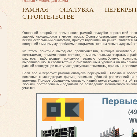
Главная
»
Мебель для офиса
РАМНАЯ ОПАЛУБКА ПЕРЕКР
СТРОИТЕЛЬСТВЕ
й
Основной сферой по применению рамной опалубки перекрытий явля
зданий, находящихся в черте города. Основополагающим преимущес
всеми остальными аналогами, присутствующими на рынке, является от
сводящий к минимуму проблемы с подъемом хоть на четырнадцатый эт
Из этого, поистине выгодного преимущества, выходит неимоверно
сочетаемая, помимо всего прочего, с минимальными затратами рабс
мастера, работающие, применяя рамную опалубочную констру
выравниванию, в соответствии с выставленным уровнем на начальн
рамной конструкции выступает доступная стоимость, причем не зависим
Если вас интересует рамная опалубка перекрытий - Москва и облас
помощью к менеджерам фирмы, занимающейся её реализацией на п
времени. Прямое обращение, согласно нашей рекомендации, к этой 
любыми поставленными задачами по возведению монолитного жилого
участке.
р