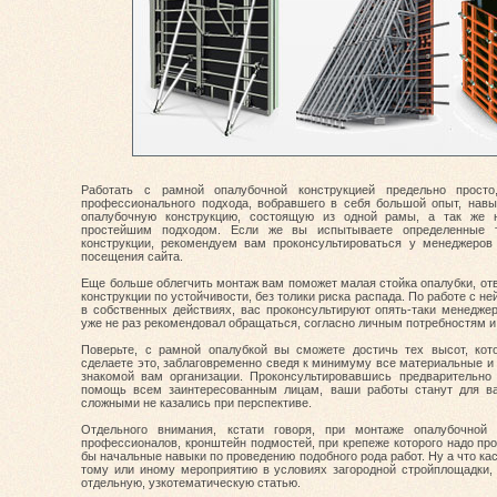
Работать с рамной опалубочной конструкцией предельно прост
профессионального подхода, вобравшего в себя большой опыт, навы
опалубочную конструкцию, состоящую из одной рамы, а так же 
простейшим подходом. Если же вы испытываете определенные 
конструкции, рекомендуем вам проконсультироваться у менеджеров
посещения сайта.
Еще больше облегчить монтаж вам поможет малая стойка опалубки, отв
конструкции по устойчивости, без толики риска распада. По работе с не
в собственных действиях, вас проконсультируют опять-таки менедже
уже не раз рекомендовал обращаться, согласно личным потребностям и
Поверьте, с рамной опалубкой вы сможете достичь тех высот, кот
сделаете это, заблаговременно сведя к минимуму все материальные и
знакомой вам организации. Проконсультировавшись предварительно
помощь всем заинтересованным лицам, ваши работы станут для ва
сложными не казались при перспективе.
Отдельного внимания, кстати говоря, при монтаже опалубочной 
профессионалов, кронштейн подмостей, при крепеже которого надо пр
бы начальные навыки по проведению подобного рода работ. Ну а что ка
тому или иному мероприятию в условиях загородной стройплощадки,
отдельную, узкотематическую статью.