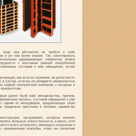
о, ведь она абсолютно не требует к себе
ки и уж тем более знания. Так, смонтировать
нескольких удерживающих элементов, можно
трудности с монтажом рамной опалубочной
 компании, составив к ним обращение, путем
ечающая, как ясно из названия, за целостность
й, в случае, если вы не обладаете уверенностью
ры первой опалубочной компании, к которым я
 приоритетам.
орые ранее были вам неподвластны, причем,
 временные затраты, составив обращение к уже
 с одним из менеджеров, предлагающих свою
с предельно простыми и легкими, какими-бы
конструкции, заслуживает, согласно мнению
оявлять большую ответственность и иметь хотя
сается всего остального, имеющего отношение к
 с применением опалубки, этому мы посвятим