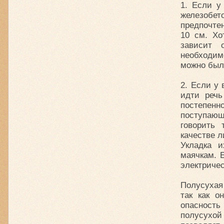
1. Если у
железобе
предпочтен
10 см. Хо
зависит 
необходим
можно был
2. Если у 
идти речь
постепенн
поступающ
говорить 
качестве 
Укладка 
маячкам. 
электричес
Полусухая
так как о
опасность
полусухо