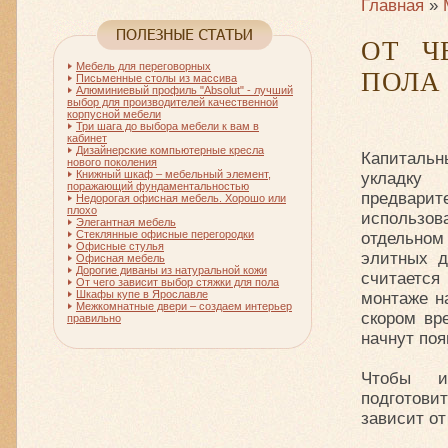
Главная
»
ОТ Ч
Мебель для переговорных
ПОЛА
Письменные столы из массива
Алюминиевый профиль "Absolut" - лучший
выбор для производителей качественной
корпусной мебели
Три шага до выбора мебели к вам в
кабинет
Дизайнерские компьютерные кресла
Капитальн
нового поколения
Книжный шкаф – мебельный элемент,
укладку 
поражающий фундаментальностью
предвари
Недорогая офисная мебель. Хорошо или
плохо
использов
Элегантная мебель
Стеклянные офисные перегородки
отдельном
Офисные стулья
элитных д
Офисная мебель
Дорогие диваны из натуральной кожи
считается
От чего зависит выбор стяжки для пола
Шкафы купе в Ярославле
монтаже н
Межкомнатные двери – создаем интерьер
скором вр
правильно
начнут поя
Чтобы и
подготови
зависит о