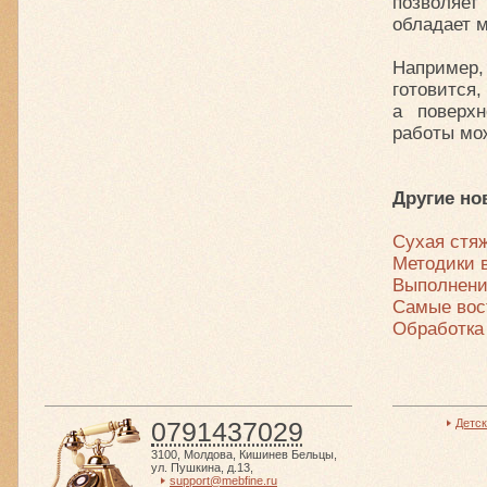
позволяе
обладает 
Например,
готовится,
а поверх
работы мож
Другие но
Сухая стя
Методики 
Выполнени
Самые вос
Обработка
0791437029
Детс
3100
,
Молдова
,
Кишинев Бельцы
,
ул. Пушкина, д.13
,
support@mebfine.ru