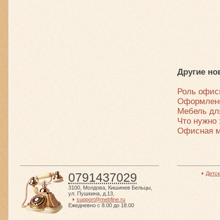
Другие но
Роль офис
Оформлени
Мебель дл
Что нужно
Офисная 
0791437029
Детс
3100
,
Молдова
,
Кишинев Бельцы
,
ул. Пушкина, д.13
,
support@mebfine.ru
Ежедневно с 8.00 до 18.00