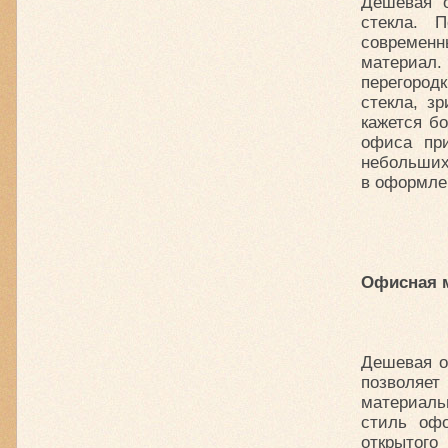
Дешевая о
стекла. 
современн
материал.
перегород
стекла, з
кажется б
офиса при
небольших
в оформле
Офисная м
Дешевая о
позволяе
материаль
стиль оф
открытого