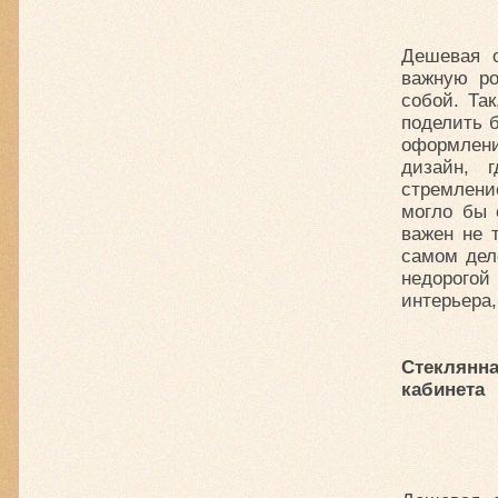
Дешевая 
важную ро
собой. Та
поделить б
оформлени
дизайн, 
стремлени
могло бы 
важен не 
самом дел
недорогой
интерьера,
Стеклянн
кабинета