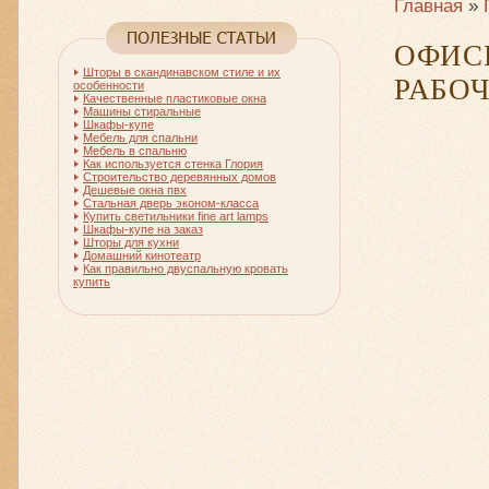
Главная
»
ОФИС
Шторы в скандинавском стиле и их
РАБО
особенности
Качественные пластиковые окна
Машины стиральные
Шкафы-купе
Мебель для спальни
Мебель в спальню
Как используется стенка Глория
Строительство деревянных домов
Дешевые окна пвх
Стальная дверь эконом-класса
Купить светильники fine art lamps
Шкафы-купе на заказ
Шторы для кухни
Домашний кинотеатр
Как правильно двуспальную кровать
купить