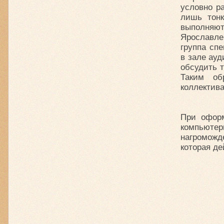
условно р
лишь тонк
выполняю
Ярославле
группа сп
в зале ауд
обсудить 
Таким об
коллектива
При оформ
компьютер
нагроможд
которая д