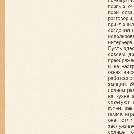
помещени
первую оч
всей семь
разговоры
приключил
создания 
использов
интерьера.
Пусть здес
совсем др
преобража
и на наст
окнах вис
работоспо
эмоций, б
полном рад
на кухне 
советуют 
кухни, зав
гамма игр
она отли
заслужива
солнце т