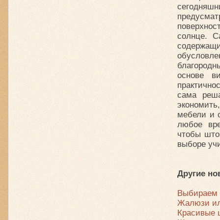
сегодня
предусмат
поверхност
солнце. 
содержащ
обусловл
благородн
основе в
практично
сама реша
экономить
мебели и 
любое вр
чтобы што
выборе учи
Другие но
Выбираем 
Жалюзи ил
Красивые 