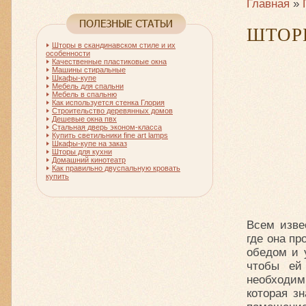
Главная
»
ШТОР
Шторы в скандинавском стиле и их
особенности
Качественные пластиковые окна
Машины стиральные
Шкафы-купе
Мебель для спальни
Мебель в спальню
Как используется стенка Глория
Строительство деревянных домов
Дешевые окна пвх
Стальная дверь эконом-класса
Купить светильники fine art lamps
Шкафы-купе на заказ
Шторы для кухни
Домашний кинотеатр
Как правильно двуспальную кровать
купить
Всем изве
где она п
обедом и 
чтобы ей
необходимы
которая з