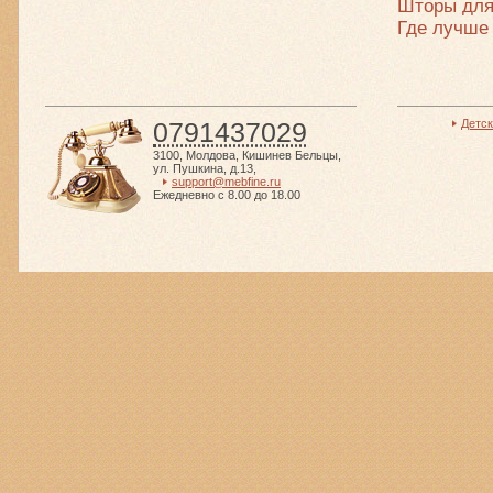
Шторы для
Где лучше
0791437029
Детс
3100
,
Молдова
,
Кишинев Бельцы
,
ул. Пушкина, д.13
,
support@mebfine.ru
Ежедневно с 8.00 до 18.00