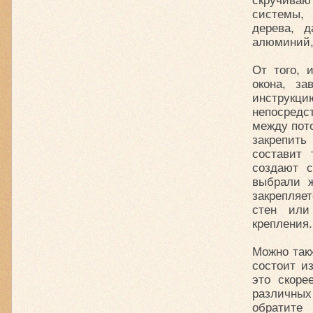
скручива
системы, 
дерева, 
алюминий,
От того, 
окона, за
инструкци
непосредст
между пот
закрепить
составит 
создают с
выбрали ж
закрепляе
стен или
крепления.
Можно такж
состоит и
это скоре
различных
обратите