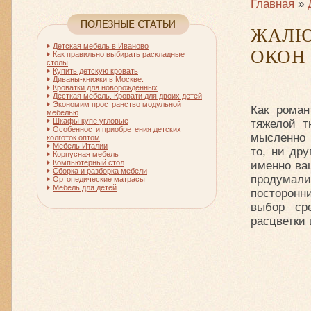
Главная
»
ЖАЛЮ
Детская мебель в Иваново
ОКОН
Как правильно выбирать раскладные
столы
Купить детскую кровать
Диваны-книжки в Москве.
Кроватки для новорожденных
Десткая мебель. Кровати для двоих детей
Экономим пространство модульной
Как роман
мебелью
Шкафы купе угловые
тяжелой т
Особенности приобретения детских
мысленно 
колготок оптом
Мебель Италии
то, ни др
Корпусная мебель
Компьютерный стол
именно ва
Сборка и разборка мебели
продумали
Ортопедические матрасы
Мебель для детей
посторонн
выбор ср
расцветки 