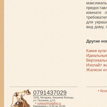
максималь
предостав
комнате 
требовате
для украш
вид дому, 
Другие но
Какие куп
Идеальные
Вертикаль
Изолайт ж
Жалюзи ил
0791437029
Детс
3100
,
Молдова
,
Кишинев Бельцы
,
ул. Пушкина, д.13
,
support@mebfine.ru
Ежедневно с 8.00 до 18.00