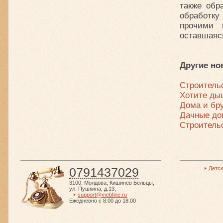
также обр
обработку
прочими 
оставшаяс
Другие но
Строитель
Хотите ды
Дома и бр
Дачные до
Строитель
0791437029
Детс
3100
,
Молдова
,
Кишинев Бельцы
,
ул. Пушкина, д.13
,
support@mebfine.ru
Ежедневно с 8.00 до 18.00