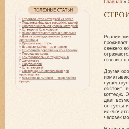
Главная
»
СТРО
Строительство коттеджей из бруса
Подсветка фасадов городских зданий
Профессиональная уборка коттеджей
Коттеджи в Красноярске
Выбор постельного белья в спальню
Реалии жи
Дом из оцилиндрованного бревна
лиственница
проживает 
Французские шторы
Душевые кабины - за и против
свежего во
Огнезащита деревянных конструкций
отражаютс
Персидские ковры
Комфортабельные таунхаусы в
говорится 
Подмосковье
Парфюмерия
Котел газовый
Другая ос
Светодиодные светильники для
производства
изматываю
Магазинные вывески — лицо любого
бренда
существуе
обстоит 
коттедж. 
дает возм
от суеты 
исключите
человек м
Натуральн