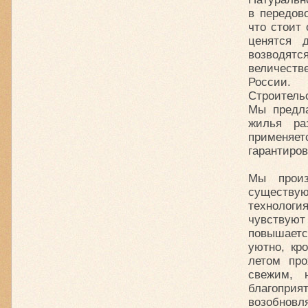
в передов
что стоит 
ценятся 
возводятс
величеств
России.
Строитель
Мы предла
жилья ра
применяет
гарантиров
Мы произ
существ
технолог
чувствуют
повышаетс
уютно, кр
летом про
свежим, 
благоприя
возобновл