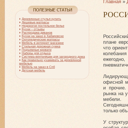
Главная
»
РОСС
Деревянные стулья купить
Дешевые матрасы
Недорогое постельное белье
Кухни – отзывы
Распродажа диванов
Российски
Кухни на заказ в Хабаровске
Ортопедические матрасы
плане евр
Мебель в интернет магазине
Стильная дорожная сумка
что ориент
Подъемные кровати
колебания
Наборы для отдыха
Система вентиляции для загородного дома
ежегодно
Как правильно ухаживать за деревянной
мебелью
пневматиче
Мебель на заказ в Спб
Детская мебель
Лидирующи
офисной ме
и прочие.
рынка на 
мебели.
Сегодняшн
только об
У структу
особая сп