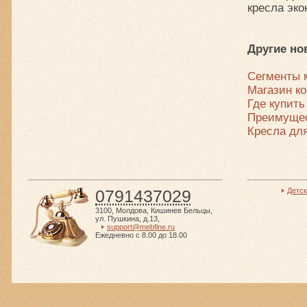
кресла эко
Другие но
Сегменты 
Магазин к
Где купить
Преимущес
Кресла дл
0791437029
Детс
3100
,
Молдова
,
Кишинев Бельцы
,
ул. Пушкина, д.13
,
support@mebfine.ru
Ежедневно с 8.00 до 18.00