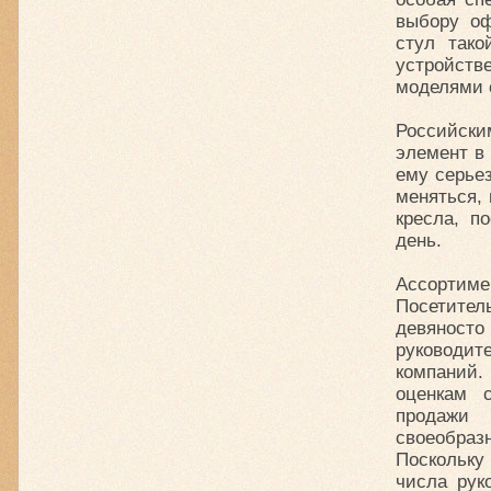
выбору оф
стул тако
устройств
моделями 
Российски
элемент в 
ему серьез
меняться,
кресла, п
день.
Ассортим
Посетите
девянос
руководи
компаний
оценкам 
продажи
своеобраз
Поскольку
числа рук