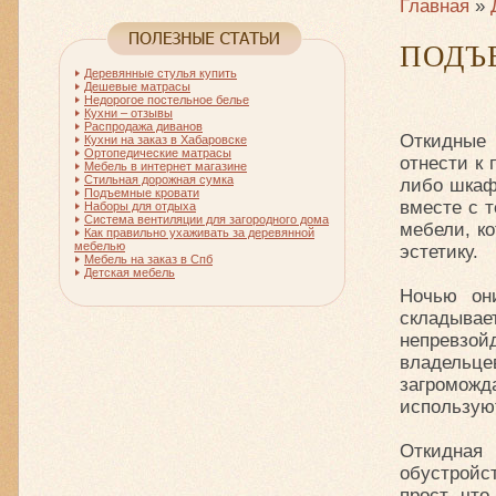
Главная
»
ПОДЪ
Деревянные стулья купить
Дешевые матрасы
Недорогое постельное белье
Кухни – отзывы
Распродажа диванов
Откидные 
Кухни на заказ в Хабаровске
Ортопедические матрасы
отнести к
Мебель в интернет магазине
Стильная дорожная сумка
либо шкаф
Подъемные кровати
вместе с 
Наборы для отдыха
Система вентиляции для загородного дома
мебели, к
Как правильно ухаживать за деревянной
мебелью
эстетику.
Мебель на заказ в Спб
Детская мебель
Ночью он
складывае
непревзо
владельц
загромож
используют
Откидная
обустройс
прост, чт