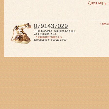
Двухъярус
0791437029
Детс
3100
,
Молдова
,
Кишинев Бельцы
,
ул. Пушкина, д.13
,
support@mebfine.ru
Ежедневно с 8.00 до 18.00