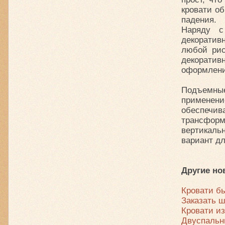
кровати об
падения.
Наряду с
декоратив
любой рис
декорати
оформлени
Подъемны
применен
обеспеч
трансфор
вертикаль
вариант д
Другие но
Кровати б
Заказать ш
Кровати из
Двуспальн