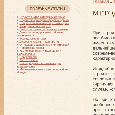
Главная
»
МЕТО
Строительство коттеджей из бруса
Подсветка фасадов городских зданий
Профессиональная уборка коттеджей
Коттеджи в Красноярске
Выбор постельного белья в спальню
При строи
Дом из оцилиндрованного бревна
лиственница
все было к
Французские шторы
Душевые кабины - за и против
имеет нем
Огнезащита деревянных конструкций
дальнейше
Персидские ковры
Комфортабельные таунхаусы в
современн
Подмосковье
Парфюмерия
характери
Котел газовый
Светодиодные светильники для
производства
Итак, обл
Магазинные вывески — лицо любого
бренда
строите 
сопротив
кирпичная
случае, ко
Но при эт
особенно 
при стро
периодиче