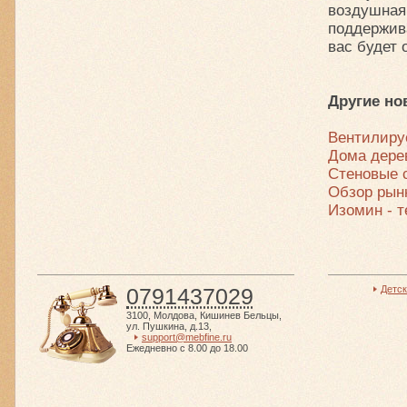
воздушна
поддержив
вас будет 
Другие но
Вентилир
Дома дере
Стеновые 
Обзор рын
Изомин - 
0791437029
Детс
3100
,
Молдова
,
Кишинев Бельцы
,
ул. Пушкина, д.13
,
support@mebfine.ru
Ежедневно с 8.00 до 18.00