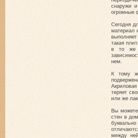
снаружи и
огромные 
Сегодня д
материал н
выполняет
такая пли
в то же 
зависимос
нем.
К тому ж
подверже
Акриловая 
теряет св
или же ла
Вы можете
стен в до
буквальн
отличаютс
между ней