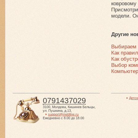
ковровому 
Присмотри
модели. О
Другие но
Выбираем 
Как прави
Как обустр
Выбор ком
Компьютер
0791437029
Детс
3100
,
Молдова
,
Кишинев Бельцы
,
ул. Пушкина, д.13
,
support@mebfine.ru
Ежедневно с 8.00 до 18.00