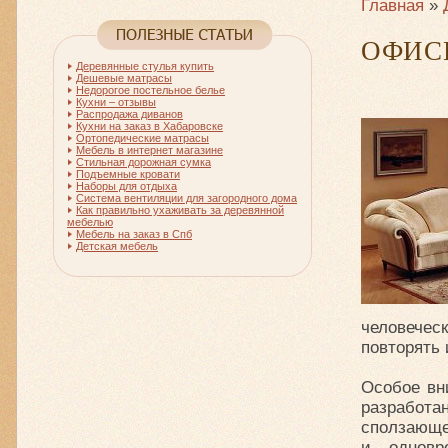
Главная
»
ОФИС
Деревянные стулья купить
Дешевые матрасы
Недорогое постельное белье
Кухни – отзывы
Распродажа диванов
Кухни на заказ в Хабаровске
Ортопедические матрасы
Мебель в интернет магазине
Стильная дорожная сумка
Подъемные кровати
Наборы для отдыха
Система вентиляции для загородного дома
Как правильно ухаживать за деревянной
мебелью
Мебель на заказ в Спб
Детская мебель
человече
повторять 
Особое вн
разработ
сползающег
и одновр