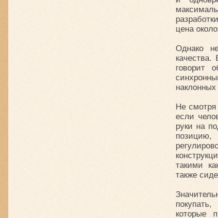
максимал
разработк
цена около
Однако н
качества.
говорит 
синхронны
наклонных 
Не смотря 
если чело
руки на п
позицию,
регулиров
конструкц
такими ка
также сид
Значитель
покупать,
которые 