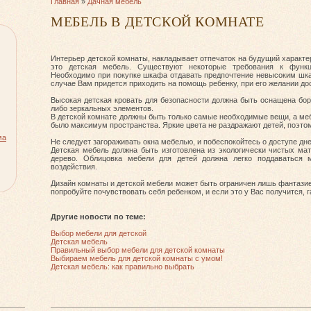
Главная
»
Дачная мебель
МЕБЕЛЬ В ДЕТСКОЙ КОМНАТЕ
Интерьер детской комнаты, накладывает отпечаток на будущий характе
это детская мебель. Существуют некоторые требования к функц
Необходимо при покупке шкафа отдавать предпочтение невысоким шк
случае Вам придется приходить на помощь ребенку, при его желании дос
Высокая детская кровать для безопасности должна быть оснащена бор
либо зеркальных элементов.
В детской комнате должны быть только самые необходимые вещи, а меб
было максимум пространства. Яркие цвета не раздражают детей, поэто
ма
Не следует загораживать окна мебелью, и побеспокойтесь о доступе дне
Детская мебель должна быть изготовлена из экологически чистых ма
дерево. Облицовка мебели для детей должна легко поддаваться
воздействия.
Дизайн комнаты и детской мебели может быть ограничен лишь фантазие
попробуйте почувствовать себя ребенком, и если это у Вас получится,
Другие новости по теме:
Выбор мебели для детской
Детская мебель
Правильный выбор мебели для детской комнаты
Выбираем мебель для детской комнаты с умом!
Детская мебель: как правильно выбрать