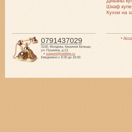
Диваны ку
Шкаф купе
Кухни на з
0791437029
Детс
3100
,
Молдова
,
Кишинев Бельцы
,
ул. Пушкина, д.13
,
support@mebfine.ru
Ежедневно с 8.00 до 18.00