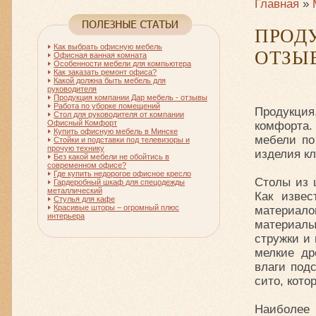
Главная
»
ПРОД
Как выбрать офисную мебель
ОТЗЫ
Офисная ванная комната
Особенности мебели для компьютера
Как заказать ремонт офиса?
Какой должна быть мебель для
руководителя
Продукция компании Дар мебель - отзывы
Работа по уборке помещений
Продукция,
Стол для руководителя от компании
Офисный Комфорт
комфорта
Купить офисную мебель в Минске
мебели по
Стойки и подставки под телевизоры и
прочую технику
изделия к
Без какой мебели не обойтись в
современном офисе?
Где купить недорогое офисное кресло
Столы из 
Гардеробный шкаф для спецодежды
металлический
Как извес
Стулья для кафе
Красивые шторы – огромный плюс
материало
интерьера
материалы
стружки и
мелкие др
влаги под
сито, кото
Наиболее