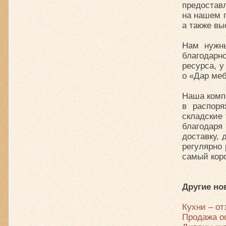
предоставл
на нашем 
а также вы
Нам нужн
благодарн
ресурса, у
о «Дар меб
Наша компа
в распоря
складские
благодар
доставку, 
регулярно 
самый коро
Другие но
Кухни – о
Продажа о