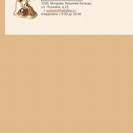
3100
,
Молдова
,
Кишинев Бельцы
,
ул. Пушкина, д.13
,
support@mebfine.ru
Ежедневно с 8.00 до 18.00