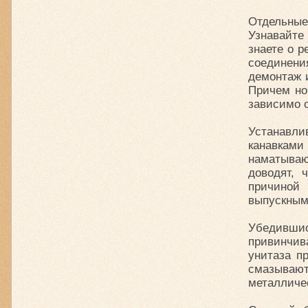
Отдельные
Узнавайте
знаете о 
соединени
демонтаж и
Причем но
зависимо 
Устанавл
канавкам
наматываю
доводят, 
причиной
выпускным
Убедившис
привинчив
унитаза п
смазывают
металличе