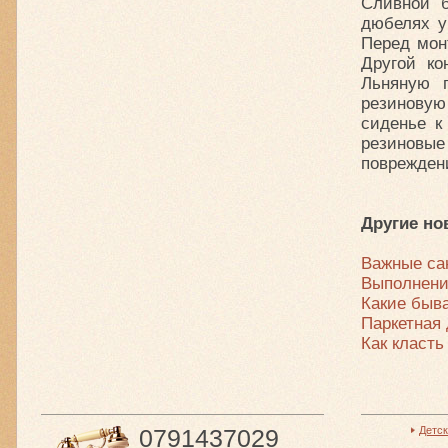
Сливной б
дюбелях у
Перед мон
Другой ко
Льняную 
резиновую
сиденье к
резиновы
поврежден
Другие но
Важные са
Выполнени
Какие быв
Паркетная 
Как класть
0791437029
Детс