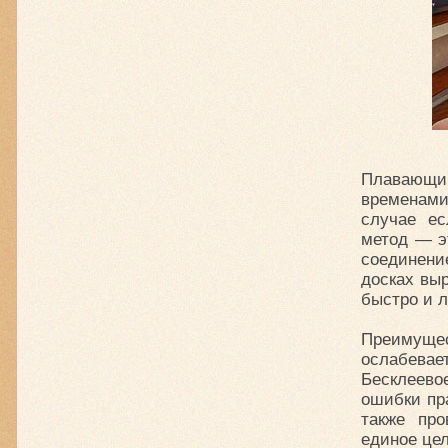
Плавающий
временами
случае е
метод — э
соединени
досках вы
быстро и л
Преимуще
ослабевае
Бесклеево
ошибки пр
также про
единое цел