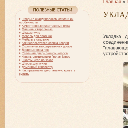
Главная
»
УКЛА
Шторы в скандинавском стиле и их
особенности
Качественные пластиковые окна
Машины стиральные
Шкафы-купе
Укладка 
Мебель для спальни
Мебель в спальню
соединени
Как используется стенка Глория
Строительство деревянных домов
"плавающе
Дешевые окна пвх
устройств
Стальная дверь эконом-класса
Купить светильники fine art lamps
Шкафы-купе на заказ
Шторы для кухни
Домашний кинотеатр
Как правильно двуспальную кровать
купить