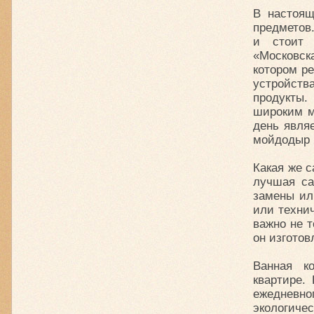
В настоящ
предметов
и стоит 
«Московск
котором ре
устройств
продукты.
широким м
день явля
мойдодыр к
Какая же с
лучшая са
замены ил
или технич
важно не т
он изготов
Ванная к
квартире.
ежедневног
экологич