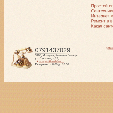
Простой с
Сантехника
Интернет м
Ремонт в 
Какая сант
0791437029
Детс
3100
,
Молдова
,
Кишинев Бельцы
,
ул. Пушкина, д.13
,
support@mebfine.ru
Ежедневно с 8.00 до 18.00