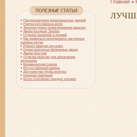
Главная
»
ЛУЧШ
Предназначение межкомнатных дверей
Плитка porcelanosa aston
Архитектурное проектирование квартир
Двери входные Эльбор
Отделка балконов и лоджий
Как правильно монтировать настенные
газовые котлы
Ремонт квартир под ключ
Одностворчатые балконные двери
Двери престиж
Отделка квартир для обновления
интерьера
Керамическая плитка
Искусственный камень
Достоинства трубы изопэкс
Оконная компания
Котел отопление твердое топливо