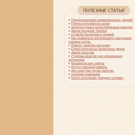
Предназначение межкомнатных дверей
Плитка porcelanosa aston
Архитектурное проектирование квартир
Двери входные Эльбор
Отделка балконов и лоджий
Как правильно монтировать настенные
газовые котлы
Ремонт квартир под ключ
Одностворчатые балконные двери
Двери престиж
Отделка квартир для обновления
интерьера
Керамическая плитка
Искусственный камень
Достоинства трубы изопэкс
Оконная компания
Котел отопление твердое топливо