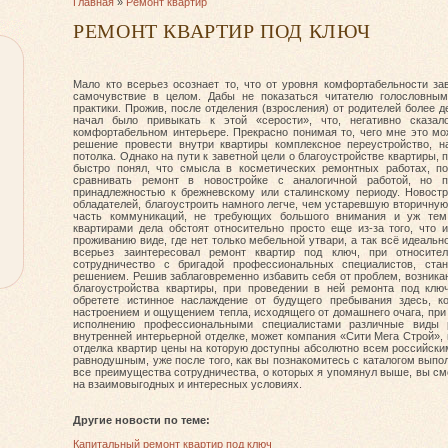
Главная
»
Ремонт квартир
РЕМОНТ КВАРТИР ПОД КЛЮЧ
Мало кто всерьез осознает то, что от уровня комфортабельности за
самочувствие в целом. Дабы не показаться читателю голословны
практики. Прожив, после отделения (взросления) от родителей более д
начал было привыкать к этой «серости», что, негативно сказа
комфортабельном интерьере. Прекрасно понимая то, чего мне это мож
решение провести внутри квартиры комплексное переустройство, н
потолка. Однако на пути к заветной цели о благоустройстве квартиры,
быстро понял, что смысла в косметических ремонтных работах, поп
сравнивать ремонт в новостройке с аналогичной работой, но п
принадлежностью к брежневскому или сталинскому периоду. Новостр
обладателей, благоустроить намного легче, чем устаревшую вторичную к
часть коммуникаций, не требующих большого внимания и уж тем
квартирами дела обстоят относительно просто еще из-за того, что 
проживанию виде, где нет только мебельной утвари, а так всё идеально
всерьез заинтересовал ремонт квартир под ключ, при относител
сотрудничество с бригадой профессиональных специалистов, ста
решением. Решив заблаговременно избавить себя от проблем, возника
благоустройства квартиры, при проведении в ней ремонта под кл
обретете истинное наслаждение от будущего пребывания здесь, 
настроением и ощущением тепла, исходящего от домашнего очага, при
исполнению профессиональными специалистами различные виды 
внутренней интерьерной отделке, может компания «Сити Мега Строй», 
отделка квартир цены на которую доступны абсолютно всем российски
равнодушным, уже после того, как вы познакомитесь с каталогом выпо
все преимущества сотрудничества, о которых я упомянул выше, вы смо
на взаимовыгодных и интересных условиях.
Другие новости по теме:
Капитальный ремонт квартир под ключ