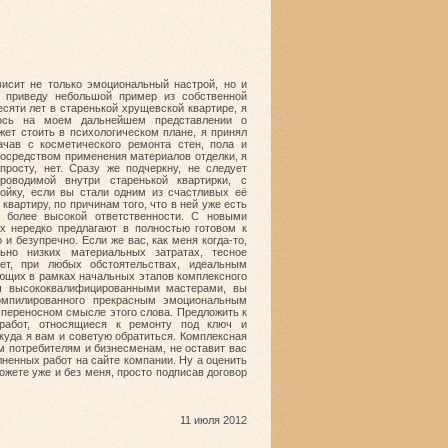
висит не только эмоциональный настрой, но и
м приведу небольшой пример из собственной
есяти лет в старенькой хрущевской квартире, я
лось на моем дальнейшем представлении о
ет стоить в психологическом плане, я принял
ачав с косметического ремонта стен, пола и
 посредством применения материалов отделки, я
росту, нет. Сразу же подчеркну, не следует
роводимой внутри старенькой квартирки, с
ойку, если вы стали одним из счастливых её
вартиру, по причинам того, что в ней уже есть
 более высокой ответственности. С новыми
их нередко предлагают в полностью готовом к
 и безупречно. Если же вас, как меня когда-то,
ьно низких материальных затратах, тесное
нет, при любых обстоятельствах, идеальным
ющих в рамках начальных этапов комплексного
юч высококвалифицированными мастерами, вы
компилированного прекрасным эмоциональным
 переносном смысле этого слова. Предложить к
работ, относящиеся к ремонту под ключ и
куда я вам и советую обратиться. Комплексная
м потребителям и бизнесменам, не оставит вас
лненных работ на сайте компании. Ну а оценить
жете уже и без меня, просто подписав договор
11 июля 2012