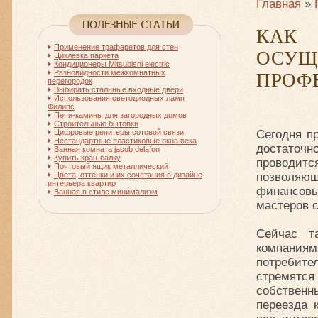
Главная
»
КА
Применение трафаретов для стен
ОСУЩ
Циклевка паркета
Кондиционеры Mitsubishi electric
Разновидности межкомнатных
ПРОФ
перегородок
Выбирать стальные входные двери
Использования светодиодных ламп
Филипс
Печи-камины для загородных домов
Строительные бытовки
Цифровые репитеры сотовой связи
Сегодня пр
Нестандартные пластиковые окна века
достаточн
Ванная комната jacob delafon
Купить кран-балку
проводит
Почтовый ящик металлический
Цвета, оттенки и их сочетания в дизайне
позволяющ
интерьера квартир
финансовы
Ванная в стиле минимализм
мастеров 
Сейчас т
компаниям
потребител
стремятс
собственн
переезда 