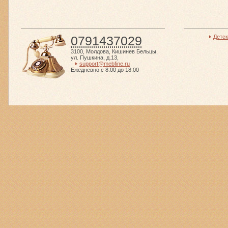
0791437029
Детс
3100
,
Молдова
,
Кишинев Бельцы
,
ул. Пушкина, д.13
,
support@mebfine.ru
Ежедневно с 8.00 до 18.00