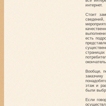
все интер
интернет.
Стоит зам
сведений,
мероприя
качествен
выполнени
есть подр
представл
существе
страница
потребит
окончател
Вообще, п
заказчик
понадобят
этаж и ра
были выбра
Если гово
осуществл