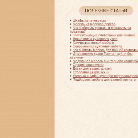
Шкафы купэ на заказ
Мебель из массива дерева
Как выбирать кровать с механизмом
подъема?
Классификация сантехники для ванной
Яркие пятна кухонного уюта
Химчистка мягкой мебели
Современная кухонная мебель
Как выбрать мебель для ванной комнаты
Итальянские кухни Faoma - кухни без
изъянов
Модульная мебель в интерьере квартир
Оформление кухни
Диван для ваших друзей
Столешницы для кухни
Угловые шкафы-купе при перепланировк
Подбираем мебель для ванной комнаты