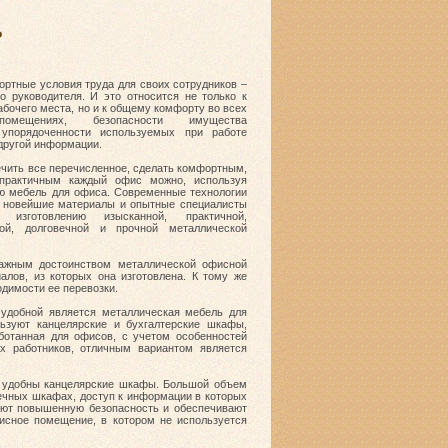
Ь
ртные условия труда для своих сотрудников –
о руководителя. И это относится не только к
абочего места, но и к общему комфорту во всех
омещениях, безопасности имущества
 упорядоченности используемых при работе
другой информации.
чить все перечисленное, сделать комфортным,
практичным каждый офис можно, используя
ю мебель для офиса. Современные технологии
, новейшие материалы и опытные специалисты
т изготовлению изысканной, практичной,
ной, долговечной и прочной металлической
ажным достоинством металлической офисной
алов, из которых она изготовлена. К тому же
одимости ее перевозки.
удобной является металлическая мебель для
ьзуют канцелярские и бухгалтерские шкафы,
отанная для офисов, с учетом особенностей
х работников, отличным вариантом является
ь удобны канцелярские шкафы. Большой объем
ечных шкафах, доступ к информации в которых
меют повышенную безопасность и обеспечивают
исное помещение, в котором не используется