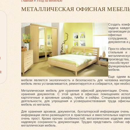
Главная
»
Уход за мебелью
МЕТАЛЛИЧЕСКАЯ ОФИСНАЯ МЕБЕЛ
Создать комфо
задача каждог
организации р
офисных п
сотрудников,
документов и 
Просто обеспе
стильным и 
металлическу
ы
производства
способствую
функциональ
мебели.
е
Еще одним в
мебели является экологичность и безопасность для человека матери
мебель легко устанавливается, ремонтируется и собирается, при необх
Металлическая мебель для хранения офисной документации. Очень 
хранения документов. С этой целью в офисных помещениях испол
картотечные и архивные шкафы, тумбы и сейфы. Специально разраб
деятельности, для упрощения и усовершенствования труда офисны
мебель из металла.
Для хранения архивов, документов, бухгалтерской информации очен
информации легко размещается в практичных и вместительных картот
очень прост. Кроме прочих особенностей, металлические изделия и
надежную сохранность документации. Трудно представить сейчас оф
металлическая мебель.