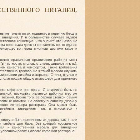
СТВЕННОГО ПИТАНИЯ,
ы не только по их названию и перечню блюд в
у заведения. И в большинстве случаев отдают
ственная концепция. Это значит, что название
ота персонала должны составлять нечто единое
преимущество перед многими другими кафе и
яется правильная организация рабочих мест
 частности, столов, стульев, диванов и т. п.).
нем качества и комфортом. Такие требования
стественно требование к такой мебели служить
ировании дизайна интерьера. Столы, стулья и
располагающую общую атмосферу для приятного
ого кафе или ресторана. Она должна быть не
альной, поскольку является рабочим местом
техники. Кроме того, за барной стойкой самим
любимые напитки. По своему внешнему дизайну
всего интерьера ресторана. Она может быть
итейным заведениям, так и относиться к
у.
и цвету и быть выполнены из дерева, камня или
ая мебель для бара, без которой нормальное
ная и качественная мебель для заведений
 успешной работы любого кафе или ресторана.