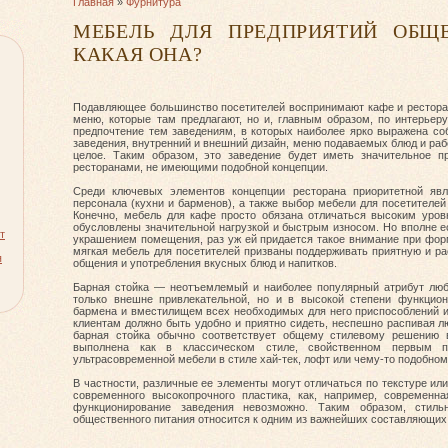
Главная
»
Фурнитура
МЕБЕЛЬ ДЛЯ ПРЕДПРИЯТИЙ ОБЩЕ
КАКАЯ ОНА?
Подавляющее большинство посетителей воспринимают кафе и ресторан
меню, которые там предлагают, но и, главным образом, по интерьер
предпочтение тем заведениям, в которых наиболее ярко выражена соб
заведения, внутренний и внешний дизайн, меню подаваемых блюд и раб
целое. Таким образом, это заведение будет иметь значительное 
ресторанами, не имеющими подобной концепции.
Среди ключевых элементов концепции ресторана приоритетной явл
персонала (кухни и барменов), а также выбор мебели для посетителей (в
Конечно, мебель для кафе просто обязана отличаться высоким уров
обусловлены значительной нагрузкой и быстрым износом. Но вполне е
т
украшением помещения, раз уж ей придается такое внимание при форм
мягкая мебель для посетителей призваны поддерживать приятную и 
я
общения и употребления вкусных блюд и напитков.
Барная стойка — неотъемлемый и наиболее популярный атрибут люб
только внешне привлекательной, но и в высокой степени функцион
бармена и вместилищем всех необходимых для него приспособлений и 
клиентам должно быть удобно и приятно сидеть, неспешно распивая 
барная стойка обычно соответствует общему стилевому решению 
выполнена как в классическом стиле, свойственном первым п
ультрасовременной мебели в стиле хай-тек, лофт или чему-то подобном
В частности, различные ее элементы могут отличаться по текстуре ил
современного высокопрочного пластика, как, например, современн
функционирование заведения невозможно. Таким образом, стиль
общественного питания относится к одним из важнейших составляющих