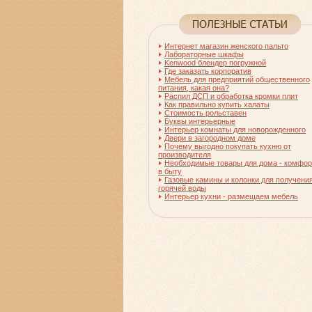
Интернет магазин женского пальто
Лабораторные шкафы
Kenwood блендер погружной
Где заказать корпоратив
Мебель для предприятий общественного
питания, какая она?
Распил ДСП и обработка кромки плит
Как правильно купить халаты
Стоимость рольставен
Буквы интерьерные
Интерьер комнаты для новорожденного
Двери в загородном доме
Почему выгодно покупать кухню от
производителя
Необходимые товары для дома - комфор
в быту
Газовые камины и колонки для получени
горячей воды
Интерьер кухни - размещаем мебель