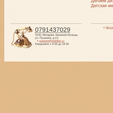
Делаем ди
Детская ме
0791437029
Детс
3100
,
Молдова
,
Кишинев Бельцы
,
ул. Пушкина, д.13
,
support@mebfine.ru
Ежедневно с 8.00 до 18.00