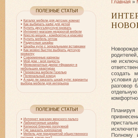
Главная
»
ИН
Каталог мебели для детских комнат
НОВО
Как выбирать кафе для детей
Купить двухъярусную кровать
Интернет-магазин недорогой мебели
Кресло мешок - комфортно и красиво
Купить мебель оптом
Радиусные шкафы
Шкафы купе с зеркальными вставками
Новорожде
Как можно быстро выбрать детскую
кроватку
родителей
Современные карнизы
не исключ
Мой дом - моя радость
Межкомнатные двери «Фрамир» в
ответстве
небольших квартирах
Перевозка мебели Газелью
создать 
Пеленальный комод
условия дл
А надо ли заказать шкаф купе: варианты
выбора мебели для интерьера
разговор 
отдельную
комфортно
Планируя
привнесени
Интернет магазин женского пальто
пристальн
Лабораторные шкафы
Kenwood блендер погружной
исключите
Где заказать корпоратив
Мебель для предприятий общественного
Полному 
питания, какая она?