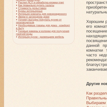
простран
Распил ДСП и обработка кромки плит
Как правильно купить халаты
приобрет
Стоимость рольставен
Буквы интерьерные
натуральн
Интерьер комнаты для новорожденного
Двери в загородном доме
Почему выгодно покупать кухню от
Хорошим р
производителя
Необходимые товары для дома - комфорт
его комна
в быту
посещение
Газовые камины и колонки для получения
горячей воды
находящег
Интерьер кухни - размещаем мебель
посвящен
данной пр
комнатки 
часто нед
рекомен
благоуст
заканчива
Другие но
Как раздел
Правильны
Выбираем 