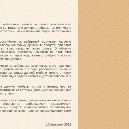
я мебельной утвари в целях комплексного
го коттеджа или делового офиса, так или иначе
атратами, исчисляемыми порой несколькими
оссийских потребителей возникает желание
но большую сумму денежных средств, при этом
 во всех смыслах этого слова. В области
аловажным фактором, имеется на этот счет
пающих от производственных фабрик и просто
ую продукцию.
ичные им мебельные комплексы, могут единицы
ю деятельность в сфере российского
рынка и
едорогим видам данной мебели можно отнести
е имеющих задней стенки и устанавливаемые в
а данную мебель, хотим отметить, что её
 некоторые из которых даже уменьшают данный
доступным.
изводится сериями, принимаемыми как основной
 отличаются наибольшими показателями,
мами средств, начинающимися от пятнадцати
олее девяти тысяч, равных по эквиваленту трем
18 февраля 2012