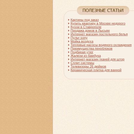
Картины под заказ
Купить квартиру в Москве недорого
Кухни в Ставрополе
Продажа домов в Лысьве
Интернет магазин постельного белья
Пульт sony
Мойка воздуха
Тепловые насосы водяного охлаждения
Преимущества пеноблоков
Подбирая утюг
Жалюзи из бамбука
Интернет-магазин тканей для штор
Сплит системы
Телевизоры 26 дюймов
Керамическая плитка для ванной