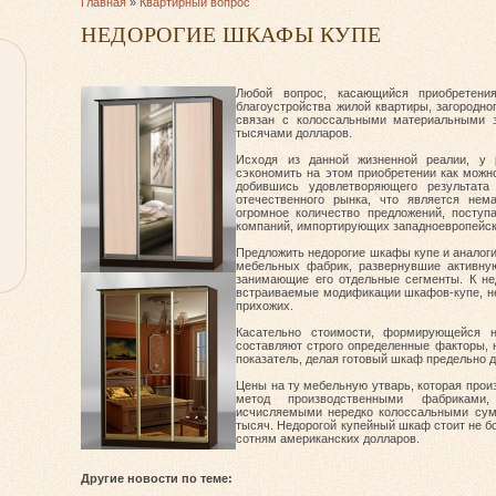
Главная
»
Квартирный вопрос
НЕДОРОГИЕ ШКАФЫ КУПЕ
Любой вопрос, касающийся приобретени
благоустройства жилой квартиры, загородно
связан с колоссальными материальными з
тысячами долларов.
Исходя из данной жизненной реалии, у р
сэкономить на этом приобретении как мож
добившись удовлетворяющего результата
отечественного рынка, что является нем
огромное количество предложений, посту
компаний, импортирующих западноевропейск
Предложить недорогие шкафы купе и аналог
мебельных фабрик, развернувшие активну
занимающие его отдельные сегменты. К н
встраиваемые модификации шкафов-купе, н
прихожих.
Касательно стоимости, формирующейся н
составляют строго определенные факторы,
показатель, делая готовый шкаф предельно 
Цены на ту мебельную утварь, которая про
метод производственными фабриками,
исчисляемыми нередко колоссальными сум
тысяч. Недорогой купейный шкаф стоит не б
сотням американских долларов.
Другие новости по теме: