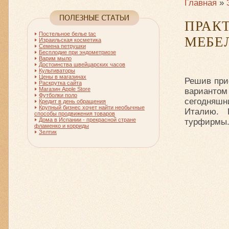
Главная
»
ПРА
Постельное белье tac
МЕБЕ
Израильская косметика
Семена петрушки
Бесплодие при эндометриозе
Варим мыло
Достоинства швейцарских часов
Культиваторы
Цены в магазинах
Решив при
Раскрутка сайта
Магазин Apple Store
варианто
Футболки поло
сегодняшн
Кредит в день обращения
Крупный бизнес хочет найти необычные
Италию. 
способы продвижения товаров
Дома в Испании - прекрасной стране
турфирмы
фламенко и корриды
Зелтик