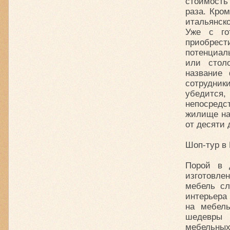
стоимость
раза. Кро
итальянск
Уже с го
приобре
потенциал
или стол
название 
сотрудни
убедитс
непосредс
жилище на
от десяти 
Шоп-тур в
Порой в 
изготовле
мебель сл
интерьера
на мебель
шедевры 
мебельных