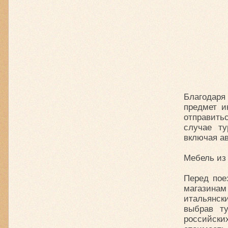
Благодаря
предмет и
отправить
случае т
включая а
Мебель из
Перед пое
магазина
итальянс
выбрав т
российски