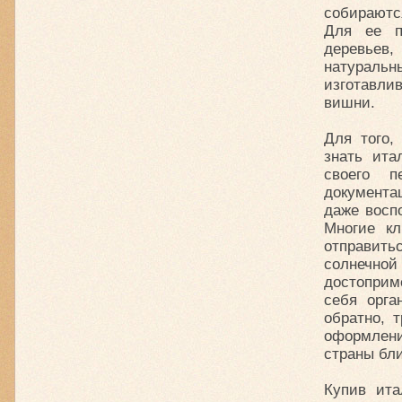
собираются
Для ее п
деревьев
натурал
изготавлив
вишни.
Для того,
знать ита
своего п
документа
даже восп
Многие кл
отправить
солнечно
достоприм
себя орга
обратно, 
оформлени
страны бл
Купив ита