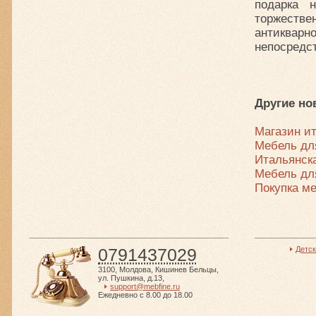
подарка 
торжестве
антиквар
непосредст
Другие но
Магазин и
Мебель дл
Итальянск
Мебель дл
Покупка ме
0791437029
Детс
3100
,
Молдова
,
Кишинев Бельцы
,
ул. Пушкина, д.13
,
support@mebfine.ru
Ежедневно с 8.00 до 18.00