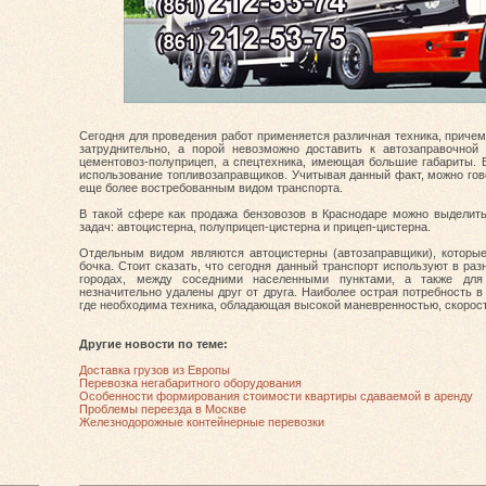
Сегодня для проведения работ применяется различная техника, причем
затруднительно, а порой невозможно доставить к автозаправочной 
цементовоз-полуприцеп, а спецтехника, имеющая большие габариты. В
использование топливозаправщиков. Учитывая данный факт, можно гово
еще более востребованным видом транспорта.
В такой сфере как продажа бензовозов в Краснодаре можно выделить 
задач: автоцистерна, полуприцеп-цистерна и прицеп-цистерна.
Отдельным видом являются автоцистерны (автозаправщики), которы
бочка. Стоит сказать, что сегодня данный транспорт используют в раз
городах, между соседними населенными пунктами, а также для 
незначительно удалены друг от друга. Наиболее острая потребность в
где необходима техника, обладающая высокой маневренностью, скорос
Другие новости по теме:
Доставка грузов из Европы
Перевозка негабаритного оборудования
Особенности формирования стоимости квартиры сдаваемой в аренду
Проблемы переезда в Москве
Железнодорожные контейнерные перевозки