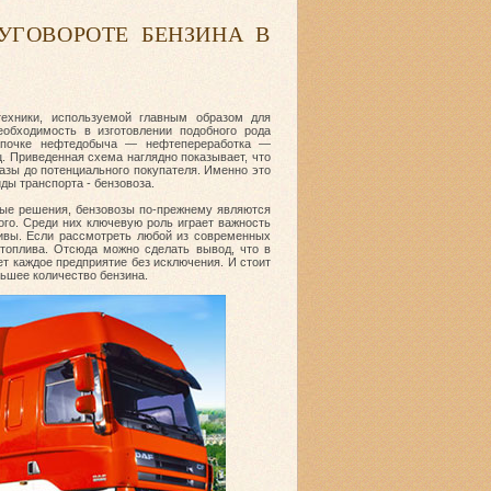
УГОВОРОТЕ БЕНЗИНА В
техники, используемой главным образом для
обходимость в изготовлении подобного рода
цепочке нефтедобыча — нефтепереработка —
 Приведенная схема наглядно показывает, что
базы до потенциального покупателя. Именно это
ды транспорта - бензовоза.
овые решения, бензовозы по-прежнему являются
ого. Среди них ключевую роль играет важность
тивы. Если рассмотреть любой из современных
 топлива. Отсюда можно сделать вывод, что в
т каждое предприятие без исключения. И стоит
ьшее количество бензина.