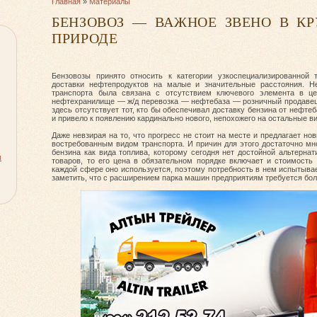
Главная
»
Материалы
БЕНЗОВОЗ — ВАЖНОЕ ЗВЕНО В КР
ПРИРОДЕ
Бензовозы принято относить к категории узкоспециализированной 
доставки нефтепродуктов на малые и значительные расстояния. Не
транспорта была связана с отсутствием ключевого элемента в 
нефтехранилище — ж/д перевозка — нефтебаза — розничный продавец.
здесь отсутствует тот, кто бы обеспечивал доставку бензина от нефте
и привело к появлению кардинально нового, непохожего на остальные ви
Даже невзирая на то, что прогресс не стоит на месте и предлагает н
востребованным видом транспорта. И причин для этого достаточно мн
бензина как вида топлива, которому сегодня нет достойной альтерна
ы
товаров, то его цена в обязательном порядке включает и стоимость
каждой сфере оно используется, поэтому потребность в нем испытывае
заметить, что с расширением парка машин предприятиям требуется бол