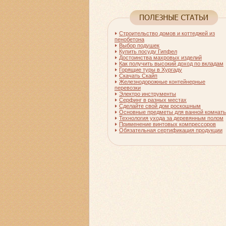
Строительство домов и коттеджей из
пенобетона
Выбор подушек
Купить посуду Гипфел
Достоинства махровых изделий
Как получить высокий доход по вкладам
Горящие туры в Хургаду
Скачать Скайп
Железнодорожные контейнерные
перевозки
Электро инструменты
Серфинг в разных местах
Сделайте свой дом роскошным
Основные предметы для ванной комнат
Технология ухода за деревянным полом
Применение винтовых компрессоров
Обязательная сертификация продукции