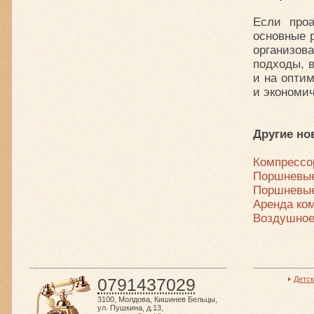
Если проа
основные 
организо
подходы, 
и на опти
и экономич
Другие но
Компрессо
Поршневые
Поршневые
Аренда ко
Воздушное
0791437029
Детс
3100
,
Молдова
,
Кишинев Бельцы
,
ул. Пушкина, д.13
,