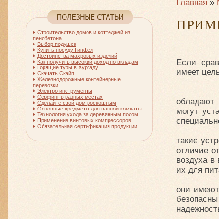
Главная
»
ПРИМ
Строительство домов и коттеджей из
пенобетона
Выбор подушек
Купить посуду Гипфел
Достоинства махровых изделий
Если срав
Как получить высокий доход по вкладам
Горящие туры в Хургаду
имеет цел
Скачать Скайп
Железнодорожные контейнерные
перевозки
Электро инструменты
Серфинг в разных местах
обладают 
Сделайте свой дом роскошным
Основные предметы для ванной комнаты
могут уст
Технология ухода за деревянным полом
специальн
Применение винтовых компрессоров
Обязательная сертификация продукции
такие устр
отличие от
воздуха в 
их для пи
они имеют
безопасны
надежность