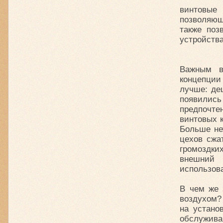
винтовые
позволяющ
также поз
устройства
Важным в
концепции
лучше: де
появились
предпочте
винтовых 
Больше не
цехов сжа
громоздк
внешний 
использов
В чем же 
воздухом?
на устано
обслужива