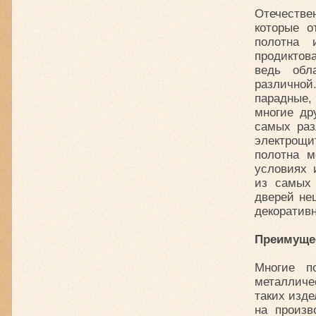
Отечестве
которые о
полотна 
продиктов
ведь обл
различно
парадные,
многие др
самых раз
электрощит
полотна м
условиях 
из самых 
дверей не
декоративн
Преимущес
Многие по
металличе
таких изде
на произв