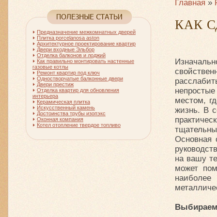
Главная
»
КАК 
Предназначение межкомнатных дверей
Плитка porcelanosa aston
Архитектурное проектирование квартир
Двери входные Эльбор
Отделка балконов и лоджий
Изначаль
Как правильно монтировать настенные
газовые котлы
свойстве
Ремонт квартир под ключ
Одностворчатые балконные двери
расслабит
Двери престиж
непростые
Отделка квартир для обновления
интерьера
местом, г
Керамическая плитка
Искусственный камень
жизнь. В 
Достоинства трубы изопэкс
практическ
Оконная компания
Котел отопление твердое топливо
тщательны
Основная 
руководст
на вашу т
может пом
наиболее
металличес
Выбираем