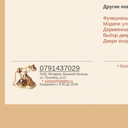
Другие но
Функциона
Модели ул
Деревянна
Выбор две
Двери вхо
0791437029
Детс
3100
,
Молдова
,
Кишинев Бельцы
,
ул. Пушкина, д.13
,
support@mebfine.ru
Ежедневно с 8.00 до 18.00