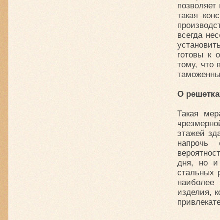
позволяет
такая кон
производст
всегда нес
установит
готовы к 
тому, что
таможенны
О решетка
Такая мер
чрезмерной
этажей зд
напрочь 
вероятнос
дня, но и
стальных 
наиболее
изделия, к
привлекат