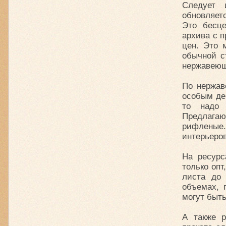
Следует 
обновляетс
Это бесц
архива с 
цен. Это 
обычной ст
нержавею
По нержав
особым де
то надо 
Предлага
рифленые.
интерьеро
На ресурс
только опт
листа до 
объемах, 
могут быть
А также р