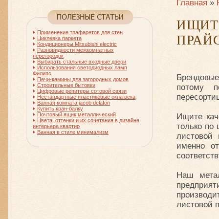
Главная
»
ИЩИТ
Применение трафаретов для стен
ПРАЙ
Циклевка паркета
Кондиционеры Mitsubishi electric
Разновидности межкомнатных
перегородок
Выбирать стальные входные двери
Использования светодиодных ламп
Филипс
Брендовые
Печи-камины для загородных домов
Строительные бытовки
потому п
Цифровые репитеры сотовой связи
пересортиц
Нестандартные пластиковые окна века
Ванная комната jacob delafon
Купить кран-балку
Почтовый ящик металлический
Ищите кач
Цвета, оттенки и их сочетания в дизайне
только по 
интерьера квартир
Ванная в стиле минимализм
листовой 
именно от
соответст
Наш метал
предприят
производ
листовой 