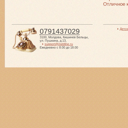
Отличное к
0791437029
Детс
3100
,
Молдова
,
Кишинев Бельцы
,
ул. Пушкина, д.13
,
support@mebfine.ru
Ежедневно с 8.00 до 18.00