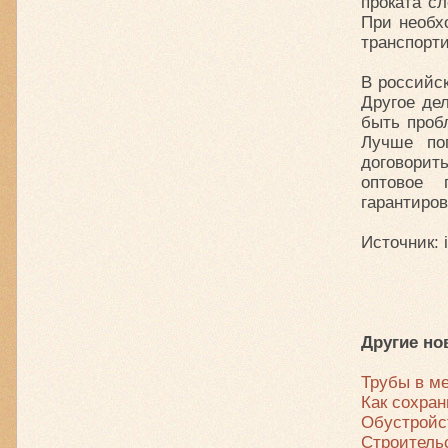
проката с
При необх
транспорт
В российск
Другое де
быть проб
Лучше по
договорит
оптовое 
гарантиров
Источник: 
Другие но
Трубы в м
Как сохран
Обустройс
Строительс