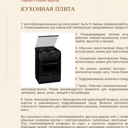
Главная
»
Ремонт квартир
КУХОННАЯ ПЛИТА
У многофункциональных духовок может быть 8 главных режимов работы
1. Размораживание при комнатной температуре замороженных продуктов
2. Размораживание теплым воз
работает нижний нагреватель и ве
грибов, фруктов и овощей.
3. Обычное приготовление блюд. Н
использовать можно для приготовле
4. Ускоренное приготовление блюд
использовать можно для приготовле
5. На разных уровнях быстрое 
вентилятор вокруг него. Тепло бол
6. Подрумянивание выпечки и блюд
7. Гриль. Работает нагревательный
непосредственно. Режим рекомендуется применять для подрумяниван
запеканок, филе, рыбы, овощей и бутербродов.
8. Гриль непосредственно с принудительной циркуляцией воздуха, кот
корочки и равномерного подрумянивания пищи. Включен вентилят
советуется применять для приготовления шашлыка, немаленьких кусков
мяса.
Все кухонные плиты со стеклокерамикой в два раза дороже плит с кон
обычные конфорки внутри с электроспиралью, галогенные, ленточные
Под стеклокерамикой конфорки не горят, а светятся, виднеется кр
Благодаря низкой теплопроводности данного материала поверхность п