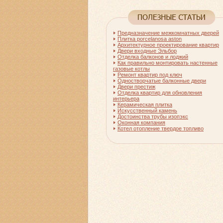
Предназначение межкомнатных дверей
Плитка porcelanosa aston
Архитектурное проектирование квартир
Двери входные Эльбор
Отделка балконов и лоджий
Как правильно монтировать настенные
газовые котлы
Ремонт квартир под ключ
Одностворчатые балконные двери
Двери престиж
Отделка квартир для обновления
интерьера
Керамическая плитка
Искусственный камень
Достоинства трубы изопэкс
Оконная компания
Котел отопление твердое топливо