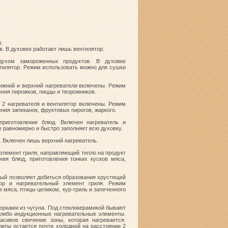
:
. В духовке работает лишь вентилятор.
духом замороженных продуктов. В духовке
нтилятор. Режим использовать можно для сушки
ижний и верхний нагреватели включены. Режим
ния пирожков, пиццы и творожников.
. 2 нагревателя и вентилятор включены. Режим
ния запеканок, фруктовых пирогов, жаркого.
приготовление блюд. Включен нагреватель и
ее равномерно и быстро заполняет всю духовку.
. Включен лишь верхний нагреватель.
 элемент гриля, направляющий тепло на продукт
ия блюд, приготовления тонких кусков мяса,
орый позволяет добиться образования хрустящей
ор и нагревательный элемент гриля. Режим
 мяса, птицы целиком, кур-гриль и запеченного
форками из чугуна. Под стеклокерамикой бывают
 либо индукционные нагревательные элементы.
асивое свечение зоны, которая нагревается.
литы остается почти холодной на расстоянии 2