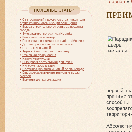
Главная
»
ПРЕИ
Светодиодный прожектор с датчиком для
эффективной организации освещения
Вывоз строительного грунта за пределы
города
Экскаваторы погрузчики Hyundai
Колесный экскаватор
Производство земляных работ в Москве
Детские развивающие комплексы
Цветы с доставкой
Туры в Кампхэнгпхет, Таиланд
Что такое профнастил
Район Черемушки
Выбираем светильники для кухни
Интернет зоомагазин
Наружная реклама и новый облик города
Высокоэффективные тепловые пушки
Мастер
Емкости для канализации
первый ша
принимают
способн
воспрепят
территори
Абсолютн
соответст