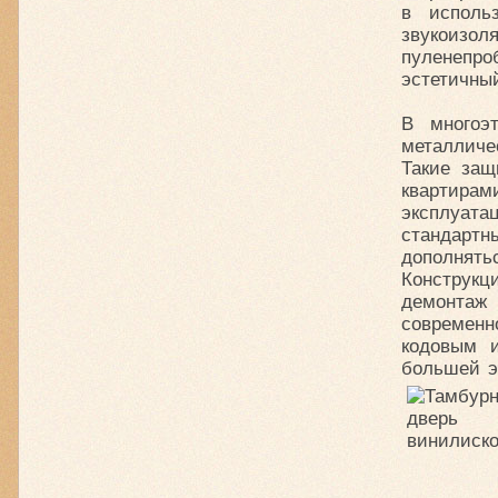
в исполь
звукоиз
пуленепр
эстетичны
В многоэ
металличе
Такие защ
квартирам
эксплуат
стандартн
дополнят
Конструк
демонтаж
современ
кодовым и
большей э