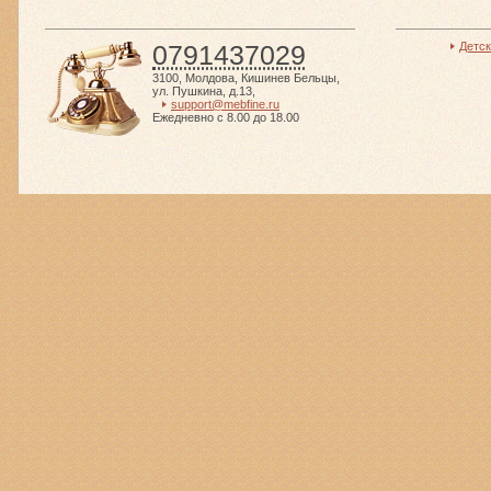
0791437029
Детс
3100
,
Молдова
,
Кишинев Бельцы
,
ул. Пушкина, д.13
,
support@mebfine.ru
Ежедневно с 8.00 до 18.00