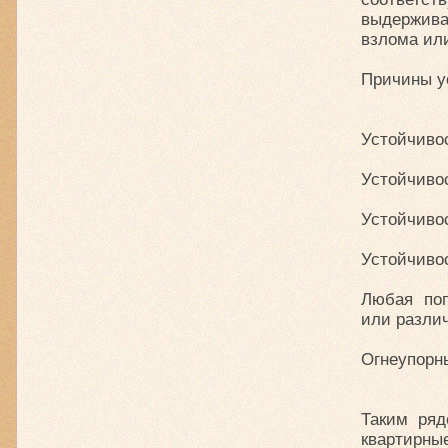
выдержив
взлома ил
Причины у
Устойчиво
Устойчивос
Устойчиво
Устойчивос
Любая по
или различ
Огнеупорн
Таким ряд
квартирны