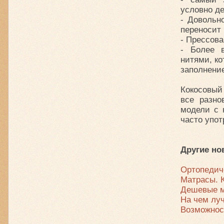
условно д
- Довольн
переносит 
- Прессов
- Более 
нитями, к
заполнение
Кокосовый
все разно
модели с 
часто упо
Другие но
Ортопедич
Матрасы. 
Дешевые 
На чем лу
Возможнос