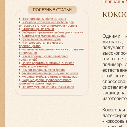
Главная
»
КОКО
Изготовление мебели на заказ
Выбираем итальянскую мебель для
интерьера в стиле минимализм - советы
Столешницы из камня
Выбираем правильно мебель для спальни
Одними и
Вытяжка для маленькой кухни
Двери межкомнатные цена
матрасы, 
Что такое хостел и в чем его
преимущества
получают 
Косметический ремонт кухни - встраиваем
высокопроч
холодильник
В чем преимущества ламповых
гниют не 
усилителей?
На что обратить внимание, выбирая
полимер л
мебель для ванной?
естестве
Ремонт холодильников Bosch
Как правильно выбрать кухню на заказ
стойкости
Кухонная мебель в стиле минимализм
Входные двери Профессор: много
спрессов
функций в одном изделии
системати
Почему лучшие кухни «ПлазаРеал»
защищена
изготовите
Кокосова
латексиров
- кокосовы
- самый э