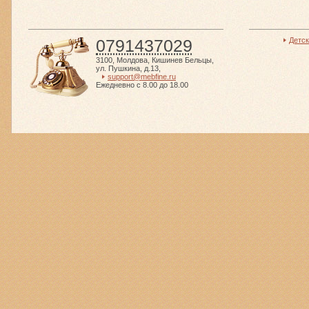
0791437029
Детс
3100
,
Молдова
,
Кишинев Бельцы
,
ул. Пушкина, д.13
,
support@mebfine.ru
Ежедневно с 8.00 до 18.00