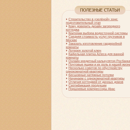
Строительство в «зелёной» зоне:
подготовительный этап
Кому доверить дизайн загородного
коттеджа
Критерии выбора водосточной системы
Средняя стоимость услуг грузчиков в
Москве
Заказать изготовление гардеробной
комнаты
Лотерея золотой ключ
Кафельная плитка Azteca для ванной
комнаты
Онлайн кредитный калькулятор Росбанк
Почтовые ящики и их роль в нашей жизн
Несколько советов по обустройству
однокомнатной квартиры
Бесшовные натяжные потолки
Начинаем с однокомнатной квартиры
Отличия коттеджей от дачных домов
Сертификация продукции
Поршневые компрессоры Abac