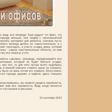
о ведь все впереди. Еще радует тот факт, что
 гораздо меньше, чем людям с трехкомнатной
покупать материал для ремонта, сначала пусть
своего жилища делать не самостоятельно, а с
жет проседать, а учесть усадку, дома, которая
стены - самые чувствительные объекты, по ним
ству все нюансы учтет.
 работы сделаны, неправда, переделывайте все
атериал, который не будет бояться усадки,
 про пол, то для него лучше всего подобрать
ль в ванной комнате ставить сразу не спешите,
ы было не жаль потом его снимать. Безусловно,
ется гораздо дороже, и кафель здесь спешить
присмотревшись, вы можете увидеть неровности,
вит вам все неровности. Ведь когда начнется
ют состыковок в рисунках.
16 сентября 2013