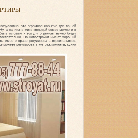
АРТИРЫ
 безусловно, это огромное событие для вашей
 Ну, а начинать жить молодой семье можно и в
быть готовым к тому, что ремонт нужно будет
амостоятельно. Но новостройки имеют хороший
вы имеете право регулировать строительство.
аже можете регулировать метраж комнаты, кухни