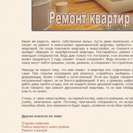
Какая же радость, иметь собственное жилье, пусть даже маленькое, н
затрат на ремонт в новостройке однокомнатной квартиры требуется
квартирой. Но когда покупаете квартиру в новостройке, не спешите 
пройдет эйфория от приобретенной квартиры. Постарайтесь ремонт 
помощью специалистов. Ведь дом только что построили, и он вполне мо
может продлиться 2 года, сможет только специалист. Ведь потолки и 
сразу могут пойти трещины, сколы, развалы, а специалист по строитель
Никогда не верьте тому, что вам скажут: в квартире все отделочные
сами. При покупке материала для ремонта, старайтесь выбирать м
деформации, более стойкий и качественный. Если мы будем говорить
натуральный паркет, он не боится деформаций. А вот, к примеру, кафе
дайте дому пройти усадку, или же кладите более дешевый кафель, чтоб
если говорить про ремонт двухкомнатной квартиры, то он вам обойд
класть не нужно.
Стены, в таких новостройках, на первый взгляд, кажутся ровными, но 
ухабы, залатанные щели. Поэтому, пригласите специалиста, он испра
поклейка обоев, все неровности будет видно, особенно если обои требу
Другие новости по теме:
Отделка кафелем
Плюсы квартир в новостройках
Ремонт в ванной