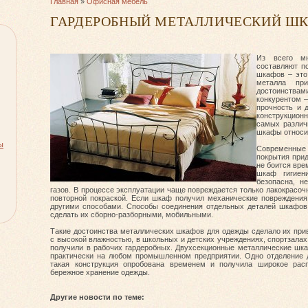
Главная
»
Офисная мебель
ГАРДЕРОБНЫЙ МЕТАЛЛИЧЕСКИЙ Ш
Из всего мн
составляют п
шкафов – это
металла пр
достоинствами
конкурентом –
прочность и д
конструкционн
самых различ
шкафы относи
ы
Современны
покрытия прид
не боится вре
шкаф гигиен
безопасна, н
газов. В процессе эксплуатации чаще повреждается только лакокрасоч
повторной покраской. Если шкаф получил механические повреждения,
другими способами. Способы соединения отдельных деталей шкафов
сделать их сборно-разборными, мобильными.
Такие достоинства металлических шкафов для одежды сделало их при
с высокой влажностью, в школьных и детских учреждениях, спортзала
получили в рабочих гардеробных. Двухсекционные металлические шк
практически на любом промышленном предприятии. Одно отделение д
такая конструкция опробована временем и получила широкое рас
бережное хранение одежды.
Другие новости по теме: