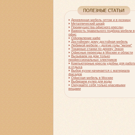
Деревянная мебель оптом и в розницу
Металлический шкаф
Преимущества офисного кресла+
Важность правильного подбора мебели в
офис
Оформление кафе
Достойному дому достойная мебель
Любимой мебели – долгие годы "жизни"
Токарные станки по дереву Энкор
Офисные переезды в Москве и области
Вызываем на дом только
профессиональных электриков
Компьютерные кресла удобны для работ
и отдыха
Выбор кухни начинается с материала
фасадов
Офисная мебель в Москве
Выбираем кулер для воды
Окружайте себя только красивыми
вещами