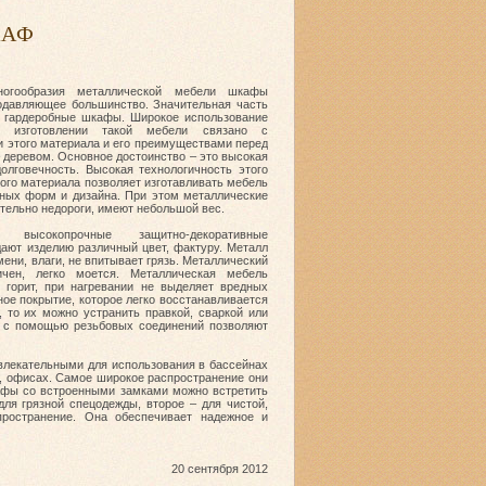
КАФ
огообразия металлической мебели шкафы
одавляющее большинство. Значительная часть
 гардеробные шкафы. Широкое использование
и изготовлении такой мебели связано с
 этого материала и его преимуществами перед
 деревом. Основное достоинство – это высокая
олговечность. Высокая технологичность этого
ого материала позволяет изготавливать мебель
ных форм и дизайна. При этом металлические
тельно недороги, имеют небольшой вес.
е высокопрочные защитно-декоративные
ают изделию различный цвет, фактуру. Металл
мени, влаги, не впитывает грязь. Металлический
ичен, легко моется. Металлическая мебель
е горит, при нагревании не выделяет вредных
ное покрытие, которое легко восстанавливается
 то их можно устранить правкой, сваркой или
 с помощью резьбовых соединений позволяют
влекательными для использования в бассейнах
х, офисах. Самое широкое распространение они
афы со встроенными замками можно встретить
ля грязной спецодежды, второе – для чистой,
пространение. Она обеспечивает надежное и
20 сентября 2012