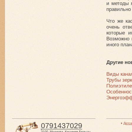
и методы 
правильно 
Что же ка
очень отв
которые и
Возможно 
иного план
Другие но
Виды кана
Трубы зер
Полиэтиле
Особеннос
Энергоэфф
0791437029
Детс
3100
,
Молдова
,
Кишинев Бельцы
,