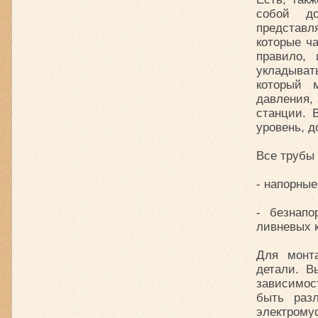
собой до
представл
которые ч
правило,
укладыват
который 
давления, 
станции. 
уровень, д
Все трубы
- напорные
- безнап
ливневых 
Для монт
детали. В
зависимос
быть разл
электрому