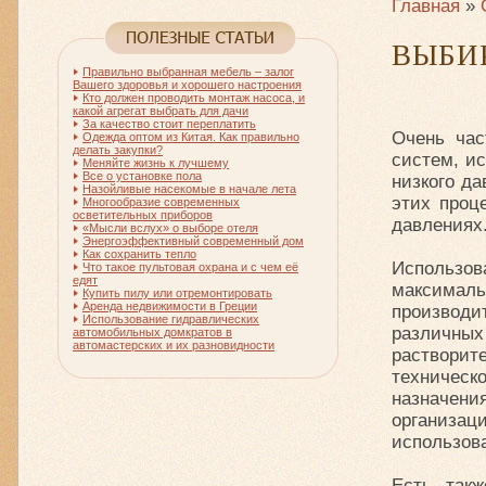
Главная
»
ВЫБИ
Правильно выбранная мебель – залог
Вашего здоровья и хорошего настроения
Кто должен проводить монтаж насоса, и
какой агрегат выбрать для дачи
За качество стоит переплатить
Очень час
Одежда оптом из Китая. Как правильно
делать закупки?
систем, и
Меняйте жизнь к лучшему
Все о установке пола
низкого д
Назойливые насекомые в начале лета
этих проц
Многообразие современных
осветительных приборов
давлениях
«Мысли вслух» о выборе отеля
Энергоэффективный современный дом
Как сохранить тепло
Использов
Что такое пультовая охрана и с чем её
едят
максимал
Купить пилу или отремонтировать
Аренда недвижимости в Греции
производи
Использование гидравлических
различны
автомобильных домкратов в
автомастерских и их разновидности
растворит
техническ
назначен
организац
использов
Есть, такж