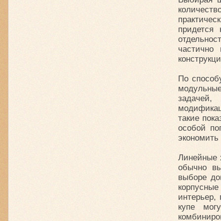
количество
практическ
придется 
отдельнос
частично 
конструкци
По способ
модульные
задачей,
модификац
такие пока
особой по
экономить
Линейные х
обычно вы
выборе до
корпусны
интерьер,
купе мог
комбиниро