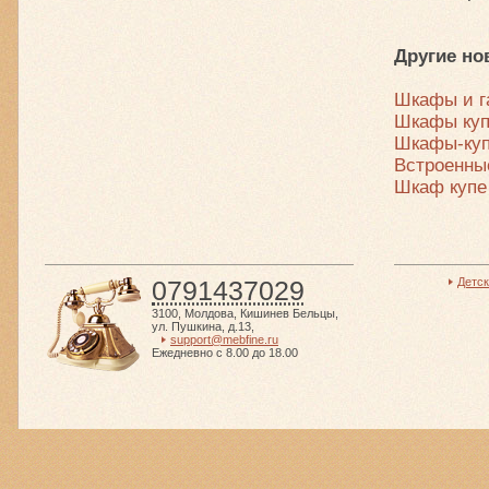
Другие но
Шкафы и г
Шкафы куп
Шкафы-куп
Встроенные
Шкаф купе
0791437029
Детс
3100
,
Молдова
,
Кишинев Бельцы
,
ул. Пушкина, д.13
,
support@mebfine.ru
Ежедневно с 8.00 до 18.00