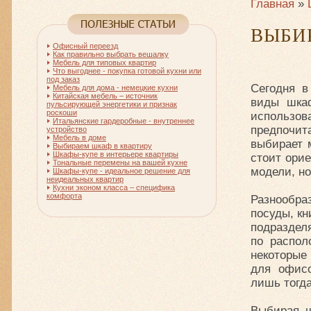
Главная
»
ВЫБИ
Офисный переезд
Как правильно выбрать вешалку
Мебель для типовых квартир
Что выгоднее - покупка готовой кухни или
под заказ
Сегодня в
Мебель для дома - немецкие кухни
Китайская мебель – источник
виды шкаф
пульсирующей энергетики и признак
роскоши
использо
Итальянские гардеробные - внутреннее
предпочит
устройство
Мебель в доме
выбирает 
Выбираем шкаф в квартиру
Шкафы-купе в интерьере квартиры
стоит орие
Тональные перемены на вашей кухне
модели, но
Шкафы-купе - идеальное решение для
неидеальных квартир
Кухни эконом класса – специфика
комфорта
Разнообра
посуды, кн
подраздел
по распол
некоторые
для офисо
лишь тогда
Выбирая ш