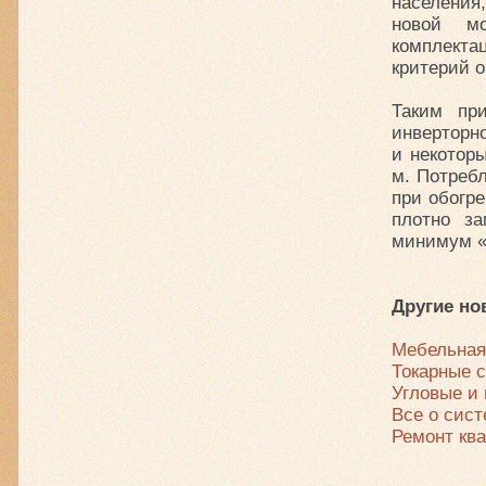
населения,
новой мо
комплекта
критерий 
Таким пр
инверторн
и некотор
м. Потреб
при обогре
плотно з
минимум «
Другие но
Мебельная
Токарные с
Угловые и
Все о сис
Ремонт кв