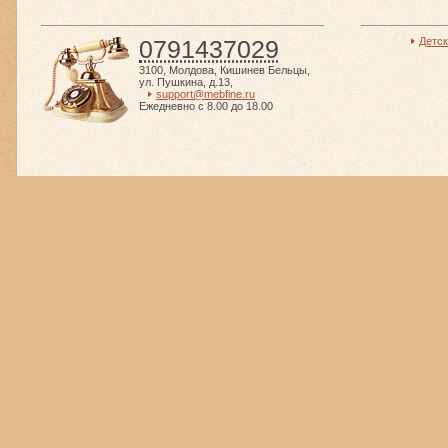
0791437029
Детс
3100
,
Молдова
,
Кишинев Бельцы
,
ул. Пушкина, д.13
,
support@mebfine.ru
Ежедневно с 8.00 до 18.00