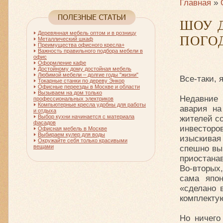
Главная
»
ШОУ 
Деревянная мебель оптом и в розницу
ПОГО
Металлический шкаф
Преимущества офисного кресла+
Важность правильного подбора мебели в
офис
Оформление кафе
Достойному дому достойная мебель
Любимой мебели – долгие годы "жизни"
Все-таки, 
Токарные станки по дереву Энкор
Офисные переезды в Москве и области
Вызываем на дом только
Недавние 
профессиональных электриков
Компьютерные кресла удобны для работы
авария на
и отдыха
Выбор кухни начинается с материала
жителей со
фасадов
инвесторо
Офисная мебель в Москве
Выбираем кулер для воды
изыскивая
Окружайте себя только красивыми
вещами
спешно вы
приостана
Во-вторых
сама япо
«сделано 
комплекту
Но ничего