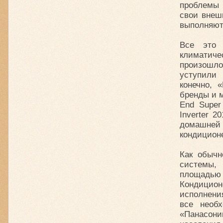
проблемы 
свои внеш
выполняют 
Все это 
климатиче
произошло
уступили 
конечно, 
бренды и 
End Super 
Inverter 2
домашней
кондицион
Как обычн
системы,
площадью 
Кондицио
исполнени
все необ
«Панасони